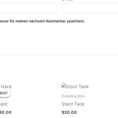
owser für meinen nächsten Kommentar speichern.
rsprünglicher
Aktueller
reis
Preis
bot!
bot!
ar:
ist:
ion
Construction
35.00
$30.00.
ard
Stant Tank
30.00
$
20.00