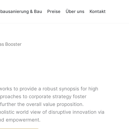
tbausanierung & Bau
Preise
Über uns
Kontakt
as Booster
orks to provide a robust synopsis for high
approaches to corporate strategy foster
 further the overall value proposition.
olistic world view of disruptive innovation via
 and empowerment.