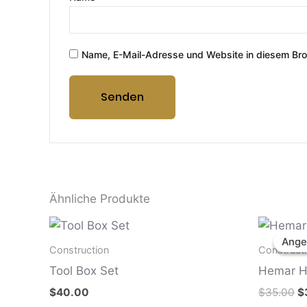
Name, E-Mail-Adresse und Website in diesem Br
Ähnliche Produkte
U
P
Ange
Ange
w
Construction
Construct
$
Tool Box Set
Hemar H
$
40.00
$
35.00
$