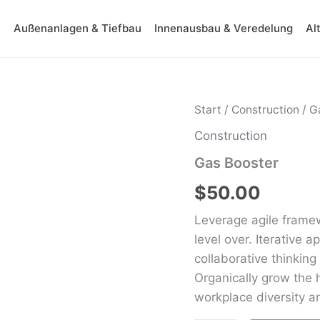
Außenanlagen & Tiefbau
Innenausbau & Veredelung
Al
Gas
Start
/
Construction
/ G
Booster
Construction
Menge
Gas Booster
$
50.00
Leverage agile framew
level over. Iterative 
collaborative thinking
Organically grow the h
workplace diversity